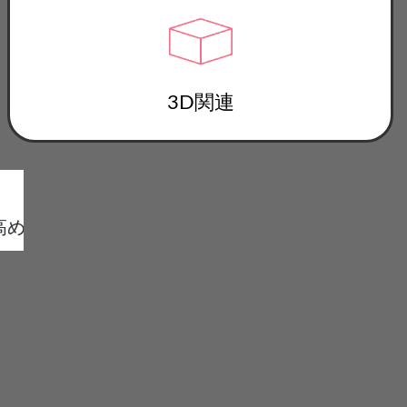
3D関連
Passion
める
自ら考え行動し、更なる技術の向上に挑戦